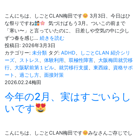
ぶ
活
「提
疲
こんにちは、しごとCLAN梅田です
3月3日、今日はひ
案」
れ
な祭りですね
気づけばもう3月。ついこの前まで
と
を
「寒い〜」と言っていたのに、 日差しや空気の中に少し
「交
リ
春
ずつ春を感じ…
続きを読む
流」
セ
の
投稿日:
2026年3月3日
の
ッ
気
カテゴリー:
未分類
タグ:
ADHD
、
しごとCLAN 紹介シリ
コ
ト
配
ーズ
、
ストレス
、
体験利用
、
双極性障害
、
大阪梅田就労移
ツ
し
と、
行
、
大阪駅前第１ビル
、
就労移行支援
、
東西線
、
資格サポ
て
ひ
ート
、
過ごし方
、
面接対策
「と
な
2026.02.24
梅田
と
祭
今年の2月、実はすごいらし
の
り
う」
いです
自
分
に
な
こんにちは、しごとCLAN梅田です
みなさんご存じでし