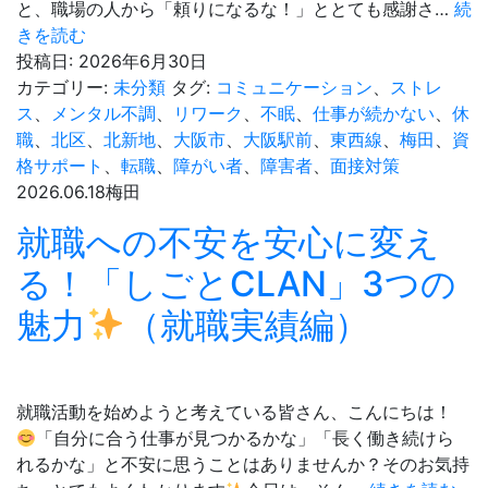
と、職場の人から「頼りになるな！」ととても感謝さ…
続
ち
きを読む
を
仕
投稿日:
2026年6月30日
選
事
カテゴリー:
未分類
タグ:
コミュニケーション
、
ストレ
ぶ
で
ス
、
メンタル不調
、
リワーク
、
不眠
、
仕事が続かない
、
休
べ
役
職
、
北区
、
北新地
、
大阪市
、
大阪駅前
、
東西線
、
梅田
、
資
き？
立
格サポート
、
転職
、
障がい者
、
障害者
、
面接対策
自
つ！
2026.06.18
梅田
分
基
就職への不安を安心に変え
に
本
合
の
る！「しごとCLAN」3つの
っ
電
た
魅力
（就職実績編）
話
選
対
び
応
方
マ
就職活動を始めようと考えている皆さん、こんにちは！
ナ
「自分に合う仕事が見つかるかな」「長く働き続けら
ー
れるかな」と不安に思うことはありませんか？そのお気持
3