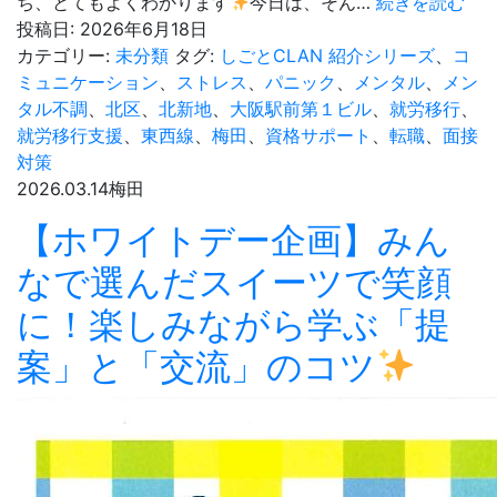
就
ち、とてもよくわかります
今日は、そん…
続きを読む
つ
職
投稿日:
2026年6月18日
の
へ
カテゴリー:
未分類
タグ:
しごとCLAN 紹介シリーズ
、
コ
ポ
の
ミュニケーション
、
ストレス
、
パニック
、
メンタル
、
メン
イ
不
タル不調
、
北区
、
北新地
、
大阪駅前第１ビル
、
就労移行
、
ン
安
就労移行支援
、
東西線
、
梅田
、
資格サポート
、
転職
、
面接
ト
を
対策
安
2026.03.14
梅田
心
【ホワイトデー企画】みん
に
変
なで選んだスイーツで笑顔
え
に！楽しみながら学ぶ「提
る
「
案」と「交流」のコツ
ご
と
CL
3
つ