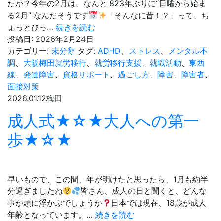
ろ
たか？今年の2月は、なんと 823年ぶりに“日曜から始ま
う
る2月” なんだそうです
「そんなに昔！？」って、ち
今
ょっとびっ…
続きを読む
年
投稿日:
2026年2月24日
の
カテゴリー:
未分類
タグ:
ADHD
、
ストレス
、
メンタル不
2
調
、
大阪梅田就労移行
、
就労移行支援
、
就職活動
、
東西
月、
線
、
発達障害
、
資格サポート
、
過ごし方
、
障害
、
障害者
、
実
面接対策
は
2026.01.12
梅田
す
成人式★☆★大人への第一
ご
い
歩★☆★
ら
し
い
早いもので、この間、年が明けたと思ったら、1月も約半
で
分過ぎましたね
皆さん、成人の日と聞くと、どんな
す
事が頭に浮かぶでしょうか
日本では現在、18歳が成人
成
年齢となっています。…
続きを読む