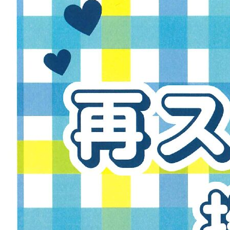
の
魅
力
（
職
実
績
編