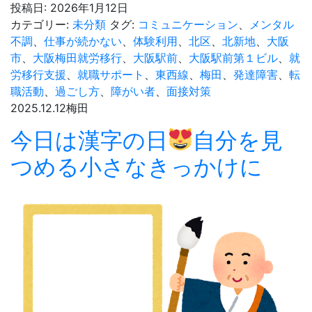
人
投稿日:
2026年1月12日
式
カテゴリー:
未分類
タグ:
コミュニケーション
、
メンタル
★☆★
不調
、
仕事が続かない
、
体験利用
、
北区
、
北新地
、
大阪
大
市
、
大阪梅田就労移行
、
大阪駅前
、
大阪駅前第１ビル
、
就
人
労移行支援
、
就職サポート
、
東西線
、
梅田
、
発達障害
、
転
へ
職活動
、
過ごし方
、
障がい者
、
面接対策
の
2025.12.12
梅田
第
今日は漢字の日
自分を見
一
歩
つめる小さなきっかけに
★☆★