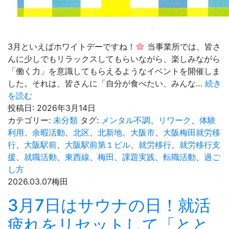
3月といえばホワイトデーですね！
当事業所では、皆さ
んに少しでもリラックスしてもらいながら、楽しみながら
「働く力」を意識してもらえるようなイベントを開催しま
した。それは、皆さんに「自分が食べたい、みんな…
続き
【ホ
を読む
ワ
投稿日:
2026年3月14日
イ
カテゴリー:
未分類
タグ:
メンタル不調
、
リワーク
、
体験
ト
利用
、
余暇活動
、
北区
、
北新地
、
大阪市
、
大阪梅田就労移
デ
行
、
大阪駅前
、
大阪駅前第１ビル
、
就労移行
、
就労移行支
ー
援
、
就職活動
、
東西線
、
梅田
、
課題実践
、
転職活動
、
過ご
企
し方
画】
2026.03.07
梅田
み
3月7日はサウナの日！就活
ん
な
疲れをリセットして「とと