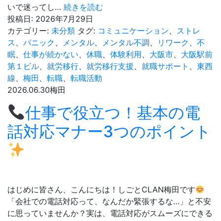
就
いで迷ってし…
続きを読む
労
投稿日:
2026年7月29日
移
カテゴリー:
未分類
タグ:
コミュニケーション
、
ストレ
行
ス
、
パニック
、
メンタル
、
メンタル不調
、
リワーク
、
不
支
眠
、
仕事が続かない
、
休職
、
体験利用
、
大阪市
、
大阪駅前
援
第１ビル
、
就労移行
、
就労移行支援
、
就職サポート
、
東西
と
線
、
梅田
、
転職
、
転職活動
就
2026.06.30
梅田
労
仕事で役立つ！基本の電
継
続
話対応マナー3つのポイント
支
援
（A
型・
B
はじめに皆さん、こんにちは！しごとCLAN梅田です
型）
「会社での電話対応って、なんだか緊張するな…」と不安
ど
に思っていませんか？実は、電話対応がスムーズにできる
っ