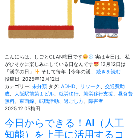
こんにちは、しごとCLAN梅田です
実は今日は、私
がひそかに楽しみにしている日なんです
12月12日は
今
「漢字の日」
そして毎年【今年の漢…
続きを読む
日
投稿日:
2025年12月12日
は
カテゴリー:
未分類
タグ:
ADHD
、
リワーク
、
交通費助
漢
成
、
大阪駅前第１ビル
、
就労移行
、
就労移行支援
、
昼食費
字
無料
、
東西線
、
転職活動
、
過ごし方
、
障害者
の
2025.12.05
梅田
日
今日からできる！AI（人工
自
知能）を上手に活用するコ
分