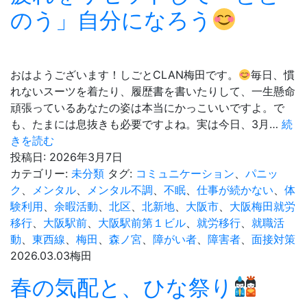
で
のう」自分になろう
選
ん
だ
ス
おはようございます！しごとCLAN梅田です。
毎日、慣
イ
れないスーツを着たり、履歴書を書いたりして、一生懸命
ー
頑張っているあなたの姿は本当にかっこいいですよ。で
ツ
も、たまには息抜きも必要ですよね。実は今日、3月…
続
で
3
きを読む
笑
月
投稿日:
2026年3月7日
顔
7
カテゴリー:
未分類
タグ:
コミュニケーション
、
パニッ
に！
日
ク
、
メンタル
、
メンタル不調
、
不眠
、
仕事が続かない
、
体
楽
は
験利用
、
余暇活動
、
北区
、
北新地
、
大阪市
、
大阪梅田就労
し
サ
移行
、
大阪駅前
、
大阪駅前第１ビル
、
就労移行
、
就職活
み
ウ
動
、
東西線
、
梅田
、
森ノ宮
、
障がい者
、
障害者
、
面接対策
な
ナ
2026.03.03
梅田
が
の
春の気配と、ひな祭り
ら
日！
学
就