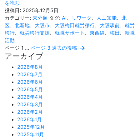
今
を読む
日
投稿日:
2025年12月5日
か
カテゴリー:
未分類
タグ:
AI
、
リワーク
、
人工知能
、
北
ら
区
、
北新地
、
大阪市
、
大阪梅田就労移行
、
大阪駅前
、
就労
で
移行
、
就労移行支援
、
就職サポート
、
東西線
、
梅田
、
転職
き
活動
投
る！
ページ 1
…
ページ 3
過去の
投稿
アーカイブ
AI（人
稿
工
2026年8月
知
の
2026年7月
能）
2026年6月
ペ
を
2026年5月
上
ー
2026年4月
手
2026年3月
ジ
に
2026年2月
活
送
2026年1月
用
2025年12月
り
す
2025年11月
る