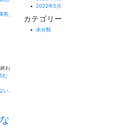
2022年5月
手
な
障害
、
カテゴリー
断
り
未分類
方」
も終わ
サ
読む
ー
ク
ない
、
ル
活
動
な
🪅