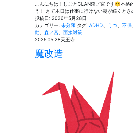
こんにちは！しごとCLAN森ノ宮です😊本
う！ さて本日は仕事に行けない朝が続くと
投稿日:
2026年5月28日
カテゴリー:
未分類
タグ:
ADHD
、
うつ
、
不眠
動
、
森ノ宮
、
面接対策
2026.05.28
天王寺
魔改造