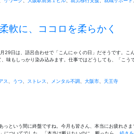
、
リワーク
、
大阪駅前第１ビル
、
就労移行支援
、
就職サポート
柔軟に、ココロを柔らかく
日5月29日は、語呂合わせで「こんにゃくの日」だそうです。こ
て、味もしっかり染み込みます。仕事ではどうしても、「こう
アス
、
うつ
、
ストレス
、
メンタル不調
、
大阪市
、
天王寺
もあっという間に終盤ですね。今月も皆さん、本当にお疲れさま
方」についてでした。「本当は断りたいのに、断ったら…
続きを