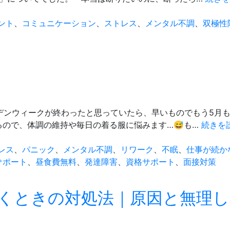
ント
、
コミュニケーション
、
ストレス
、
メンタル不調
、
双極性
ルデンウィークが終わったと思っていたら、早いものでもう5月
ので、体調の維持や毎日の着る服に悩みます…😅も…
続きを
レス
、
パニック
、
メンタル不調
、
リワーク
、
不眠
、
仕事が続か
サポート
、
昼食費無料
、
発達障害
、
資格サポート
、
面接対策
くときの対処法｜原因と無理し