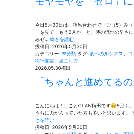
モヤモヤを「ゼロ」に
今日5月30日は、語呂合わせで「ご（5）み（
ーを見て「もう6月か」と、時の流れの早さに
モ
みゼ…
続きを読む
ヤ
投稿日:
2026年5月30日
モ
カテゴリー:
未分類
タグ:
あべのルシアス
、
コ
ヤ
移行支援
、
過ごし方
を
2026.05.30
梅田
「ゼ
「ちゃんと進めてるの
ロ」
に
し
て
こんにちは！しごとCLAN梅田です😊5月
ス
うちに力が入っていた方も多いと思います。
ッ
「ち
きを読む
キ
ゃ
投稿日:
2026年5月30日
リ！