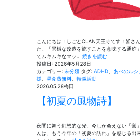
こんにちは！しごとCLAN天王寺です！皆さ
た。「異様な改造を施すことを意味する通称
魔
てムキムキなマッ…
続きを読む
改
投稿日:
2026年5月28日
造
カテゴリー:
未分類
タグ:
ADHD
、
あべのルシ
援
、
昼食費無料
、
転職活動
2026.05.28
梅田
【初夏の風物詩】
夜闇に舞う幻想的な光。今しか会えない「蛍」
んは、もう今年の「初夏の訪れ」を感じる出