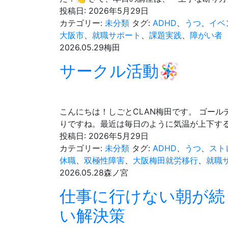
軟
投稿日:
2026年5月29日
に、
カテゴリー:
未分類
タグ:
ADHD
、
うつ
、
イベ
コ
大阪市
、
就職サポート
、
課題実践
、
障がい者
コ
2026.05.29
梅田
ロ
サークル活動🪅
を
柔
ら
か
こんにちは！しごとCLAN梅田です。 ゴー
く
りですね。最近は毎日のように気温が上下する
投稿日:
2026年5月29日
カテゴリー:
未分類
タグ:
ADHD
、
うつ
、
スト
休職
、
双極性障害
、
大阪梅田就労移行
、
就職
2026.05.28
森ノ宮
仕事に行けない朝が続
い解決策