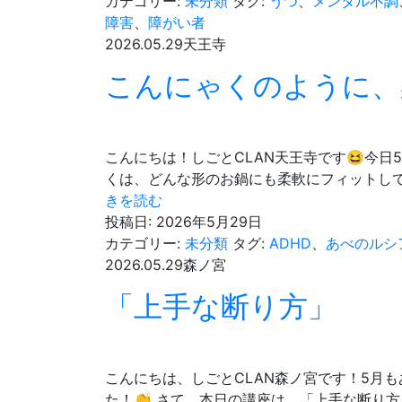
ん
カテゴリー:
未分類
タグ:
うつ
、
メンタル不調
と
障害
、
障がい者
進
2026.05.29
天王寺
め
こんにゃくのように、
て
る
の
か
こんにちは！しごとCLAN天王寺です😆今
な…」
くは、どんな形のお鍋にも柔軟にフィットし
と
こ
きを読む
思
ん
投稿日:
2026年5月29日
っ
に
カテゴリー:
未分類
タグ:
ADHD
、
あべのルシ
た
ゃ
2026.05.29
森ノ宮
あ
く
「上手な断り方」
な
の
た
よ
へ
う
に、
こんにちは、しごとCLAN森ノ宮です！5月
柔
た！👏 さて、本日の講座は、「上手な断り