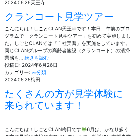
う
2024.06.26
天王寺
クランコート見学ツアー
こんにちは！しごとCLAN天王寺です！本日、午前のプロ
グラムで「クランコート見学ツアー」を初めて実施しまし
た。しごとCLANでは『自社実習』を実施をしています。
同じCLANグループの高齢者施設（クランコート）の清掃
ク
業務を…
続きを読む
ラ
投稿日:
2024年6月26日
ン
カテゴリー:
未分類
コ
2024.06.26
梅田
ー
たくさんの方が見学体験に
ト
見
来られています！
学
ツ
ア
こんにちは！しごとCLAN梅田です
6月は、かなり多く
ー