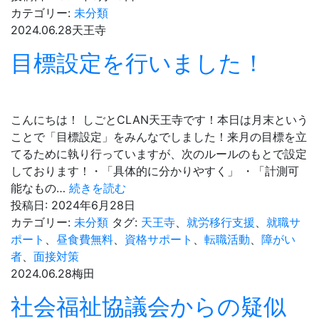
は
カテゴリー:
未分類
し
2024.06.28
天王寺
た
目標設定を行いました！
い
け
ど、
自
こんにちは！ しごとCLAN天王寺です！本日は月末という
信
ことで「目標設定」をみんなでしました！来月の目標を立
が
てるために執り行っていますが、次のルールのもとで設定
無
しております！・「具体的に分かりやすく」 ・「計測可
い
目
能なもの…
続きを読む
し
標
投稿日:
2024年6月28日
ど
設
カテゴリー:
未分類
タグ:
天王寺
、
就労移行支援
、
就職サ
う
定
ポート
、
昼食費無料
、
資格サポート
、
転職活動
、
障がい
し
を
者
、
面接対策
て
行
2024.06.28
梅田
い
い
社会福祉協議会からの疑似
い
ま