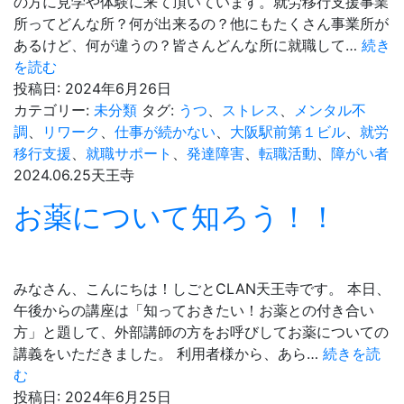
の方に見学や体験に来て頂いています。就労移行支援事業
所ってどんな所？何が出来るの？他にもたくさん事業所が
あるけど、何が違うの？皆さんどんな所に就職して…
続き
た
を読む
く
投稿日:
2024年6月26日
さ
カテゴリー:
未分類
タグ:
うつ
、
ストレス
、
メンタル不
ん
調
、
リワーク
、
仕事が続かない
、
大阪駅前第１ビル
、
就労
の
移行支援
、
就職サポート
、
発達障害
、
転職活動
、
障がい者
方
2024.06.25
天王寺
が
お薬について知ろう！！
見
学
体
験
みなさん、こんにちは！しごとCLAN天王寺です。 本日、
に
午後からの講座は「知っておきたい！お薬との付き合い
来
方」と題して、外部講師の方をお呼びしてお薬についての
ら
講義をいただきました。 利用者様から、あら…
続きを読
れ
お
む
て
薬
投稿日:
2024年6月25日