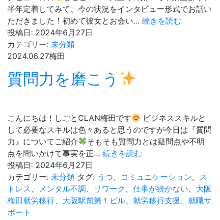
業
半年定着してみて、今の状況をインタビュー形式でお話い
務
卒
ただきました！初めて彼女とお会い…
続きを読む
を
業
投稿日:
2024年6月27日
体
生
カテゴリー:
未分類
験
イ
2024.06.27
梅田
で
ン
質問力を磨こう
き
タ
ま
ビ
す
ュ
ー
こんにちは！しごとCLAN梅田です
ビジネススキルと
して必要なスキルは色々あると思うのですが今日は『質問
力』についてご紹介
そもそも質問力とは疑問点や不明
質
点を問いかけて事実を正…
続きを読む
問
投稿日:
2024年6月27日
力
カテゴリー:
未分類
タグ:
うつ
、
コミュニケーション
、
ス
を
トレス
、
メンタル不調
、
リワーク
、
仕事が続かない
、
大阪
磨
梅田就労移行
、
大阪駅前第１ビル
、
就労移行支援
、
就職サ
こ
ポート