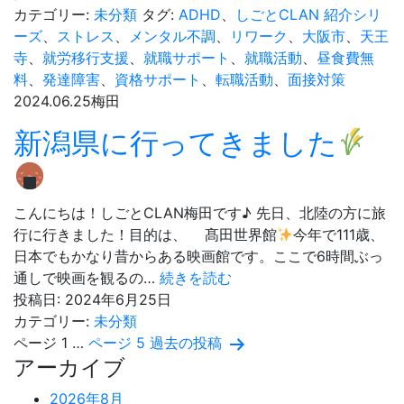
い
に
カテゴリー:
未分類
タグ:
ADHD
、
しごとCLAN 紹介シリ
ま
つ
ーズ
、
ストレス
、
メンタル不調
、
リワーク
、
大阪市
、
天王
す！
い
寺
、
就労移行支援
、
就職サポート
、
就職活動
、
昼食費無
て
料
、
発達障害
、
資格サポート
、
転職活動
、
面接対策
知
2024.06.25
梅田
ろ
新潟県に行ってきました
う！！
こんにちは！しごとCLAN梅田です♪ 先日、北陸の方に旅
行に行きました！目的は、 髙田世界館
今年で111歳、
日本でもかなり昔からある映画館です。ここで6時間ぶっ
新
通しで映画を観るの…
続きを読む
潟
投稿日:
2024年6月25日
県
カテゴリー:
未分類
投
に
ページ 1
…
ページ 5
過去の
投稿
アーカイブ
行
稿
っ
2026年8月