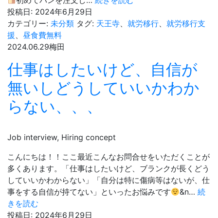
初めてパンを注文し…
続きを読む
日
投稿日:
2024年6月29日
限
カテゴリー:
未分類
タグ:
天王寺
、
就労移行
、
就労移行支
定！！
援
、
昼食費無料
パ
2024.06.29
梅田
ス
仕事はしたいけど、自信が
タ
ラ
無いしどうしていいかわか
ン
らない、、、
チ
Job interview, Hiring concept
こんにちは！！ここ最近こんなお問合せをいただくことが
多くあります。「仕事はしたいけど、ブランクが長くどう
していいかわからない」「自分は特に傷病等はないが、仕
事をする自信が持てない」といったお悩みです
&n…
続
仕
きを読む
事
投稿日:
2024年6月29日