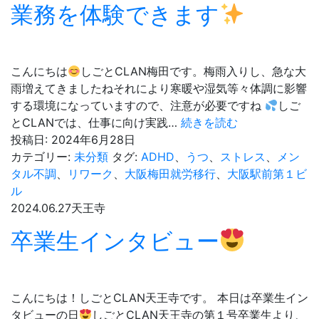
か
し
業務を体験できます
わ
た！
か
ら
な
こんにちは
しごとCLAN梅田です。梅雨入りし、急な大
い、、、
雨増えてきましたねそれにより寒暖や湿気等々体調に影響
する環境になっていますので、注意が必要ですね
しご
社
とCLANでは、仕事に向け実践…
続きを読む
会
投稿日:
2024年6月28日
福
カテゴリー:
未分類
タグ:
ADHD
、
うつ
、
ストレス
、
メン
祉
タル不調
、
リワーク
、
大阪梅田就労移行
、
大阪駅前第１ビ
協
ル
議
2024.06.27
天王寺
会
卒業生インタビュー
か
ら
の
疑
こんにちは！しごとCLAN天王寺です。 本日は卒業生イン
似
タビューの日
しごとCLAN天王寺の第１号卒業生より、