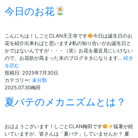
安
今日のお花
定
さ
せ
る
こんにちは！しごとCLAN天王寺です
今日は誕生日のお
た
花を紹介出来ればと思います♪私の知り合いがお誕生日と
め
かではないんですが・・・（笑）お花を最近見にいけない
に
ので、お花欲が高まった末のブログネタになります…
続き
今
を読む
日
投稿日:
2025年7月30日
の
カテゴリー:
未分類
お
2025.07.30
梅田
花
夏バテのメカニズムとは？
おはようございます！しごとCLAN梅田です
猛暑が続
いていますが、皆さんは「夏バテ」していませんか？ 夏