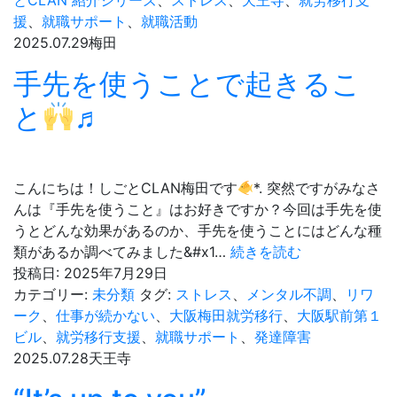
とCLAN 紹介シリーズ
、
ストレス
、
天王寺
、
就労移行支
の
援
、
就職サポート
、
就職活動
日
2025.07.29
梅田
手先を使うことで起きるこ
と
♬
こんにちは！しごとCLAN梅田です
*. 突然ですがみなさ
んは『手先を使うこと』はお好きですか？今回は手先を使
うとどんな効果があるのか、手先を使うことにはどんな種
手
類があるか調べてみました&#x1…
続きを読む
先
投稿日:
2025年7月29日
を
カテゴリー:
未分類
タグ:
ストレス
、
メンタル不調
、
リワ
使
ーク
、
仕事が続かない
、
大阪梅田就労移行
、
大阪駅前第１
う
ビル
、
就労移行支援
、
就職サポート
、
発達障害
こ
2025.07.28
天王寺
と