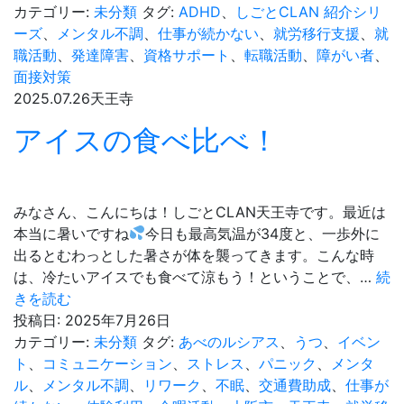
テ
カテゴリー:
未分類
タグ:
ADHD
、
しごとCLAN 紹介シリ
予
ーズ
、
メンタル不調
、
仕事が続かない
、
就労移行支援
、
就
防
職活動
、
発達障害
、
資格サポート
、
転職活動
、
障がい者
、
に
面接対策
は
2025.07.26
天王寺
ア
アイスの食べ比べ！
レ
みなさん、こんにちは！しごとCLAN天王寺です。最近は
本当に暑いですね
今日も最高気温が34度と、一歩外に
出るとむわっとした暑さが体を襲ってきます。こんな時
は、冷たいアイスでも食べて涼もう！ということで、…
続
ア
きを読む
イ
投稿日:
2025年7月26日
ス
カテゴリー:
未分類
タグ:
あべのルシアス
、
うつ
、
イベン
の
ト
、
コミュニケーション
、
ストレス
、
パニック
、
メンタ
食
ル
、
メンタル不調
、
リワーク
、
不眠
、
交通費助成
、
仕事が