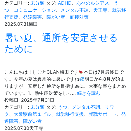
日
カテゴリー:
未分類
タグ:
ADHD
、
あべのルシアス
、
う
つ
、
コミュニケーション
、
メンタル不調
、
天王寺
、
就労移
行支援
、
発達障害
、
障がい者
、
面接対策
2025.07.31
梅田
暑い夏、通所を安定させる
ために
こんにちは！しごとCLAN梅田です
本日は7月最終日で
す。今年の夏は異常的に暑いですね
明日から8月が始ま
りますが、安定した通所を目指す為に、大事な事をまとめ
暑
ています。1、熱中症対策をしっ…
続きを読む
い
投稿日:
2025年7月31日
夏、
カテゴリー:
未分類
タグ:
うつ
、
メンタル不調
、
リワー
通
ク
、
大阪駅前第１ビル
、
就労移行支援
、
就職サポート
、
発
所
達障害
、
障がい者
を
2025.07.30
天王寺