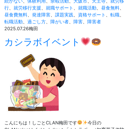
べ
続かない
、
体験利用
、
余暇活動
、
大阪市
、
天王寺
、
就労移
比
行
、
就労移行支援
、
就職サポート
、
就職活動
、
昼食無料
、
べ！
昼食費無料
、
発達障害
、
課題実践
、
資格サポート
、
転職
、
転職活動
、
過ごし方
、
障がい者
、
障害
、
障害者
2025.07.26
梅田
カシラボイベント
こんにちは！しごとCLAN梅田です
今日の