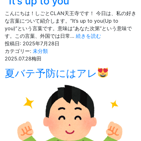
“It’s up to you”
で
起
こんにちは！しごとCLAN天王寺です！ 今日は、私の好き
き
な言葉について紹介します。“It’s up to you(Up to
る
you)”という言葉です。意味は“あなた次第”という意味で
こ
“It’s
す。この言葉、外国では日常…
続きを読む
と
up
投稿日:
2025年7月28日
to
カテゴリー:
未分類
♬
you”
2025.07.28
梅田
夏バテ予防にはアレ