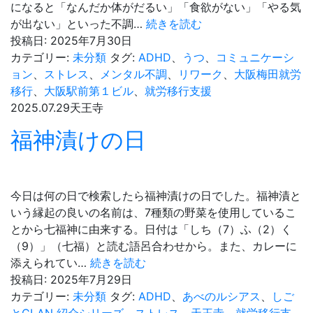
になると「なんだか体がだるい」「食欲がない」「やる気
夏
が出ない」といった不調…
続きを読む
バ
投稿日:
2025年7月30日
テ
カテゴリー:
未分類
タグ:
ADHD
、
うつ
、
コミュニケーシ
の
ョン
、
ストレス
、
メンタル不調
、
リワーク
、
大阪梅田就労
メ
移行
、
大阪駅前第１ビル
、
就労移行支援
カ
2025.07.29
天王寺
ニ
福神漬けの日
ズ
ム
と
は？
今日は何の日で検索したら福神漬けの日でした。福神漬と
いう縁起の良いの名前は、7種類の野菜を使用しているこ
とから七福神に由来する。日付は「しち（7）ふ（2）く
（9）」（七福）と読む語呂合わせから。また、カレーに
福
添えられてい…
続きを読む
神
投稿日:
2025年7月29日
漬
カテゴリー:
未分類
タグ:
ADHD
、
あべのルシアス
、
しご
け