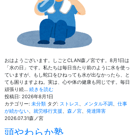
は
な
く
て
も
利
用
で
き
おはようございます。しごとCLAN森ノ宮です。8月1日は
る？
「水の日」です。私たちは毎日当たり前のように水を使っ
対
ていますが、もし蛇口をひねっても水が出なかったら、と
象
ても困りますよね。実は、心や体の健康も同じです。毎日
条
今
頑張り続…
続きを読む
件
日
投稿日:
2026年8月1日
と
は
カテゴリー:
未分類
タグ:
ストレス
、
メンタル不調
、
仕事
診
「水
が続かない
、
就労移行支援
、
森ノ宮
、
発達障害
断
の
2026.07.31
森ノ宮
書
日」
で
頭やわらか塾
の