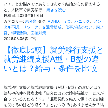
ー
い！」とお悩みではありませんか？結論からお伝えする
ク）
【自
と、大阪市で就労移行…
続きを読む
の
己
投稿日:
2026年8月6日
3
負
カテゴリー:
未分類
タグ:
ADHD
、
うつ
、
パニック
、
メン
条
担
タル不調
、
リワーク
、
交通費助成
、
仕事が続かない
、
森ノ
件
0
宮
、
転職活動
、
面接対策
と
円】
2026.08.05
森ノ宮
注
大
【徹底比較】就労移行支援と
意
阪
点
市
就労継続支援A型・B型の違
で
いとは？給与・条件を比較
就
労
移
行
就労移行支援と就労継続支援（A型・B型）の違いとは？
支
給与や条件を徹底比較「自分にはどの障害福祉サービスが
援
合っているんだろう？」「雇用契約を結んで働くのと訓練
に
を受けるのはどう違う？」とお悩みではありませんか？結
通