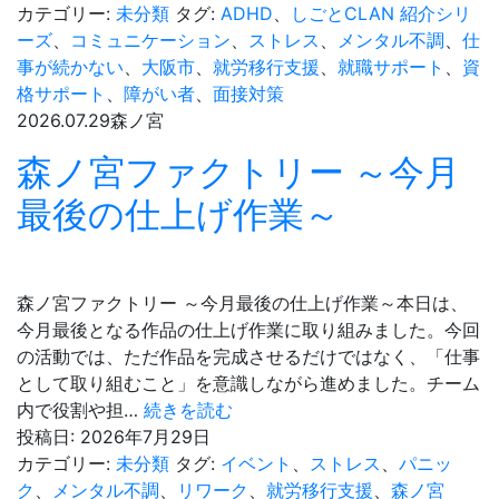
資
カテゴリー:
未分類
タグ:
ADHD
、
しごとCLAN 紹介シリ
源
ーズ
、
コミュニケーション
、
ストレス
、
メンタル不調
、
仕
を
事が続かない
、
大阪市
、
就労移行支援
、
就職サポート
、
資
活
格サポート
、
障がい者
、
面接対策
用
2026.07.29
森ノ宮
し
森ノ宮ファクトリー ～今月
て、
就
最後の仕上げ作業～
職
へ
の
森ノ宮ファクトリー ～今月最後の仕上げ作業～本日は、
一
今月最後となる作品の仕上げ作業に取り組みました。今回
歩
の活動では、ただ作品を完成させるだけではなく、「仕事
を
として取り組むこと」を意識しながら進めました。チーム
広
森
内で役割や担…
続きを読む
げ
ノ
投稿日:
2026年7月29日
る
宮
カテゴリー:
未分類
タグ:
イベント
、
ストレス
、
パニッ
講
フ
ク
、
メンタル不調
、
リワーク
、
就労移行支援
、
森ノ宮
座