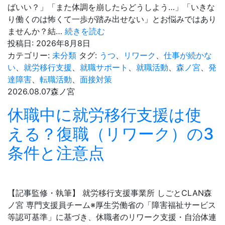
ばいい？」「また体調を崩したらどうしよう…」「いきな
り働くのは怖くて一歩が踏み出せない」とお悩みではあり
う
ませんか？結…
続きを読む
つ
投稿日:
2026年8月8日
病・
カテゴリー:
未分類
タグ:
うつ
、
リワーク
、
仕事が続かな
適
い
、
就労移行支援
、
就職サポート
、
就職活動
、
森ノ宮
、
発
応
達障害
、
転職活動
、
面接対策
障
2026.08.07
森ノ宮
害
休職中に就労移行支援は使
の
復
える？復職（リワーク）の3
職・
条件と注意点
再
就
職
ガ
【記事監修・執筆】 就労移行支援事業所 しごとCLAN森
イ
ノ宮 専門支援員チーム※厚生労働省の「障害福祉サービス
ド
等認可基準」に基づき、休職者のリワーク支援・自治体連
｜