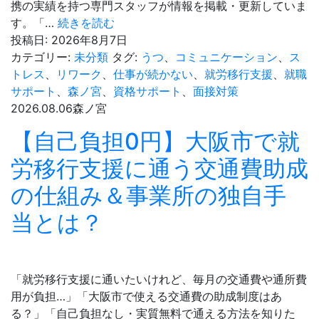
携の実績を持つ専門スタッフが情報を掲載・更新していま
不
休
す。「…
続きを読む
安
職
投稿日:
2026年8月7日
を
中
カテゴリー:
未分類
タグ:
うつ
、
コミュニケーション
、
ス
解
に
トレス
、
リワーク
、
仕事が続かない
、
就労移行支援
、
就職
消
就
サポート
、
森ノ宮
、
資格サポート
、
面接対策
す
労
2026.08.06
森ノ宮
る
移
【自己負担0円】大阪市で就
準
行
備
支
労移行支援に通う交通費助成
5
援
ス
の仕組み＆事業所の独自手
は
テ
使
当とは？
ッ
え
プ
る？
復
職
「就労移行支援に通いたいけれど、毎月の交通費や通所費
（リ
用が負担…」「大阪市で使える交通費の助成制度はあ
ワ
る？」「自己負担なし・実質無料で通える方法を知りた