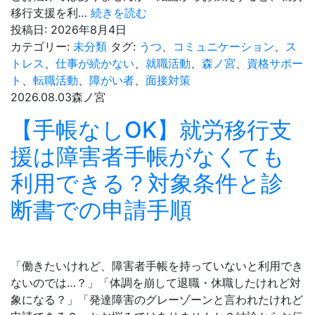
当
B
【約
移行支援を利…
続きを読む
と
型
9
投稿日:
2026年8月4日
は？
の
割
カテゴリー:
未分類
タグ:
うつ
、
コミュニケーション
、
ス
違
が
トレス
、
仕事が続かない
、
就職活動
、
森ノ宮
、
資格サポー
い
タ
ト
、
転職活動
、
障がい者
、
面接対策
と
ダ】
2026.08.03
森ノ宮
は？
就
【手帳なしOK】就労移行支
給
労
与・
移
援は障害者手帳がなくても
条
行
利用できる？対象条件と診
件
支
を
援
断書での申請手順
比
の
較
利
用
料
「働きたいけれど、障害者手帳を持っていないと利用でき
は
ないのでは…？」「体調を崩して退職・休職したけれど対
い
象になる？」「発達障害のグレーゾーンと言われたけれど