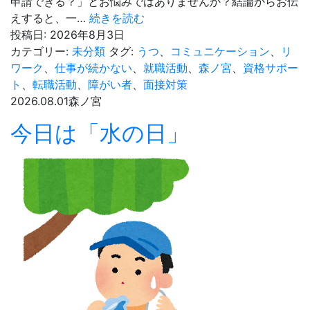
く
申請できる？」とお悩みではありませんか？結論からお伝
ら？
【手
えすると、一…
続きを読む
自
帳
投稿日:
2026年8月3日
己
な
カテゴリー:
未分類
タグ:
うつ
、
コミュニケーション
、
リ
負
し
ワーク
、
仕事が続かない
、
就職活動
、
森ノ宮
、
資格サポー
担
OK】
ト
、
転職活動
、
障がい者
、
面接対策
0
就
2026.08.01
森ノ宮
円
労
今日は「水の日」
に
移
な
行
る
支
世
援
帯
は
収
障
入
害
の
者
基
手
準
帳
と
が