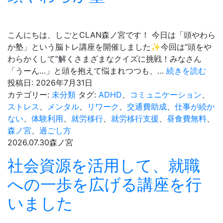
申
請
手
こんにちは、しごとCLAN森ノ宮です！ 今日は「頭やわら
順
か塾」という脳トレ講座を開催しました✨今回は”頭をや
わらかくして”解くさまざまなクイズに挑戦！みなさん
頭
「うーん…」と頭を抱えて悩まれつつも、…
続きを読む
や
投稿日:
2026年7月31日
わ
カテゴリー:
未分類
タグ:
ADHD
、
コミュニケーション
、
ら
ストレス
、
メンタル
、
リワーク
、
交通費助成
、
仕事が続か
か
ない
、
体験利用
、
就労移行
、
就労移行支援
、
昼食費無料
、
塾
森ノ宮
、
過ごし方
2026.07.30
森ノ宮
社会資源を活用して、就職
への一歩を広げる講座を行
いました