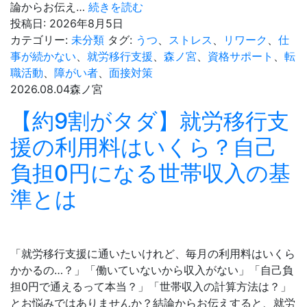
【徹
論からお伝え…
続きを読む
う
底
投稿日:
2026年8月5日
交
比
カテゴリー:
未分類
タグ:
うつ
、
ストレス
、
リワーク
、
仕
通
較】
事が続かない
、
就労移行支援
、
森ノ宮
、
資格サポート
、
転
費
就
職活動
、
障がい者
、
面接対策
助
労
2026.08.04
森ノ宮
成
移
【約9割がタダ】就労移行支
の
行
仕
支
援の利用料はいくら？自己
組
援
み
負担0円になる世帯収入の基
と
＆
就
準とは
事
労
業
継
所
続
の
支
「就労移行支援に通いたいけれど、毎月の利用料はいくら
独
援
かかるの…？」「働いていないから収入がない」「自己負
自
A
担0円で通えるって本当？」「世帯収入の計算方法は？」
手
型・
とお悩みではありませんか？結論からお伝えすると、就労