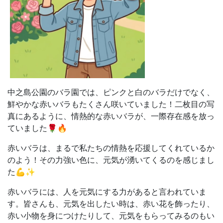
中之島公園のバラ園では、
ピンクと白のバラだけでなく、
鮮やかな赤いバラもたくさん咲いていました！二枚目の写
真にあるように、
情熱的な赤いバラが、
一際存在感を放っ
ていました🌹🔥
赤いバラは、
まるで私たちの情熱を応援してくれているか
のよう！その力強い色に、
元気が湧いてくるのを感じまし
た💪✨
赤いバラには、
人を元気にする力があると言われていま
す。
皆さんも、
元気を出したい時は、
赤い花を飾ったり、
赤い小物を身につけたりして、
元気をもらってみるのもい