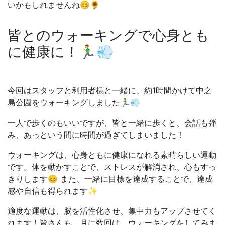
いかもしれませんね😊🌻
皆とのウォーキングで心身とも
に健康に！🏃‍♂️💨
今回はスタッフと利用者様と一緒に、
約1時間かけて中之
島公園をウォーキングしました🏃‍♂️💨
一人で歩くのもいいですが、皆
と一緒に歩くと、
会話も弾
み、
あっという間に時間が過ぎてしまいました！
ウォーキングは、
心身ともに健康になれる素晴らしい運動
です。
体を動かすことで、
ストレスが解消され、
心もすっ
きりします😊 また、
一緒に目標を達成することで、
達成
感や自信も得られます✨
適度な運動は、
脳を活性化させ、
集中力もアップさせてく
れます！皆さんも、月
に数回は、
ウォーキングをしてみま