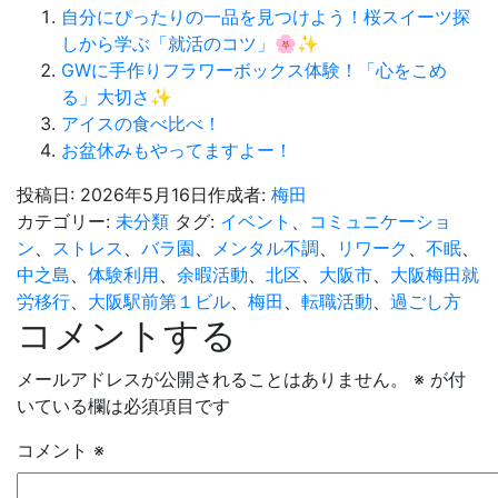
自分にぴったりの一品を見つけよう！桜スイーツ探
しから学ぶ「就活のコツ」🌸✨
GWに手作りフラワーボックス体験！「心をこめ
る」大切さ✨
アイスの食べ比べ！
お盆休みもやってますよー！
投稿日:
2026年5月16日
作成者:
梅田
カテゴリー:
未分類
タグ:
イベント
、
コミュニケーショ
ン
、
ストレス
、
バラ園
、
メンタル不調
、
リワーク
、
不眠
、
中之島
、
体験利用
、
余暇活動
、
北区
、
大阪市
、
大阪梅田就
労移行
、
大阪駅前第１ビル
、
梅田
、
転職活動
、
過ごし方
コメントする
メールアドレスが公開されることはありません。
※
が付
いている欄は必須項目です
コメント
※