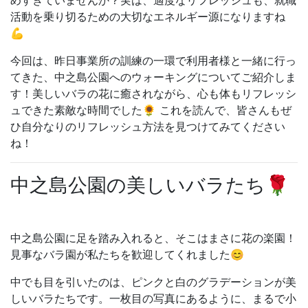
めすぎていませんか？実は、
適度なリフレッシュも、
就職
活動を乗り切るための大切なエネルギー源になりますね
💪
今回は、昨日事業所の訓練の一環で利用者様と
一緒に行っ
てきた、
中之島公園へのウォーキングについてご紹介しま
す！美しいバラの花に癒されながら、
心も体もリフレッシ
ュできた素敵な時間でした🌻 これを読んで、
皆さんもぜ
ひ自分なりのリフレッシュ方法を見つけてみてください
ね！
中之島公園の美しいバラたち🌹
中之島公園に足を踏み入れると、
そこはまさに花の楽園！
見事なバラ園が私たちを歓迎してくれました😊
中でも目を引いたのは、
ピンクと白のグラデーションが美
しいバラたちです。
一枚目の写真にあるように、
まるで小